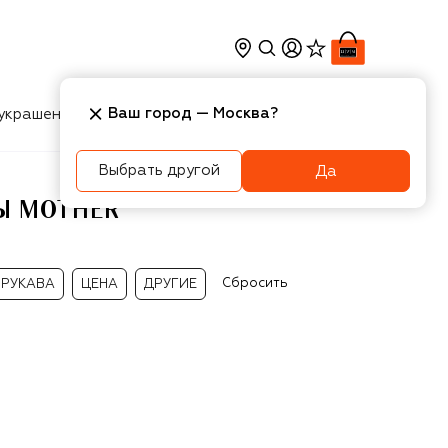
Ваш город —
Москва
?
украшения
Косметика
Интерьер
Новости
Выбрать другой
Да
Ы MOTHER
Сбросить
РУКАВА
ЦЕНА
ДРУГИЕ