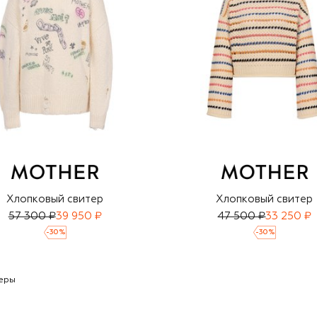
Хлопковый свитер
Хлопковый свитер
57 300 ₽
39 950 ₽
47 500 ₽
33 250 ₽
-
30
%
-
30
%
еры