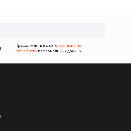
Продолжая, вы даете
согласие на
е
обработку
персональных данных
а