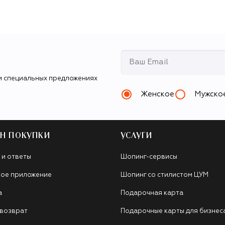
и специальных предложениях
Женское
Мужско
Н ПОКУПКИ
УСЛУГИ
 и ответы
Шопинг-сервисы
ое приложение
Шопинг со стилистом ЦУМ
а
Подарочная карта
 возврат
Подарочные карты для бизнес