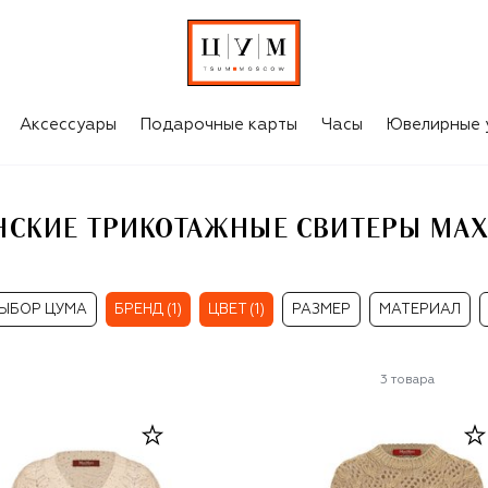
БЕЖЕВЫЕ ЖЕНСКИЕ ТРИКОТАЖНЫЕ СВИТЕРЫ MAX MARA STUDIO
Аксессуары
Подарочные карты
Часы
Ювелирные 
СКИЕ ТРИКОТАЖНЫЕ СВИТЕРЫ MAX
ЫБОР ЦУМА
БРЕНД (1)
ЦВЕТ (1)
РАЗМЕР
МАТЕРИАЛ
3
товара