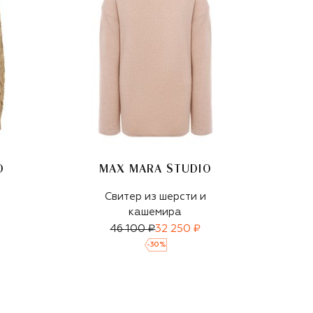
O
MAX MARA STUDIO
Свитер из шерсти и
кашемира
46 100 ₽
32 250 ₽
-
30
%