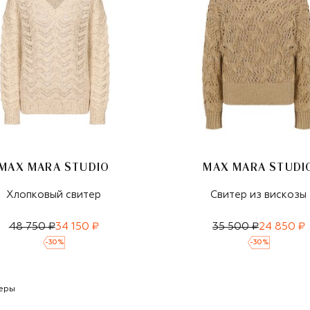
MAX MARA STUDIO
MAX MARA STUDI
Хлопковый свитер
Свитер из вискозы
48 750 ₽
34 150 ₽
35 500 ₽
24 850 ₽
-
30
%
-
30
%
еры