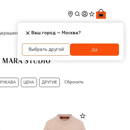
Ваш город —
Москва
?
украшения
Косметика
Интерьер
Новости
Выбрать другой
Да
 MARA STUDIO
Сбросить
РУКАВА
ЦЕНА
ДРУГИЕ