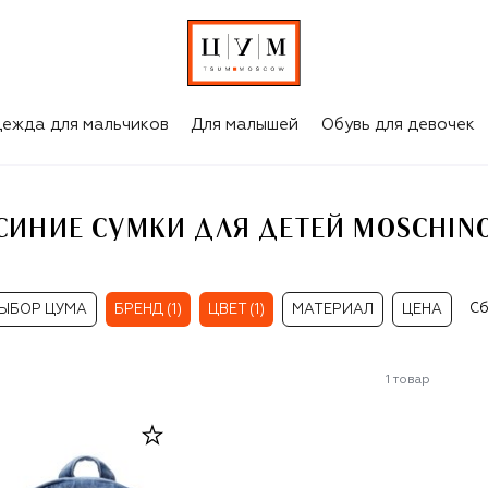
O
ежда для мальчиков
Для малышей
Обувь для девочек
СИНИЕ СУМКИ ДЛЯ ДЕТЕЙ MOSCHIN
Сб
ЫБОР ЦУМА
БРЕНД (1)
ЦВЕТ (1)
МАТЕРИАЛ
ЦЕНА
1
товар