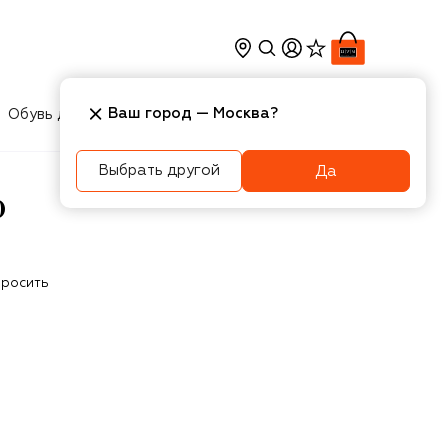
Ваш город —
Москва
?
Обувь для мальчиков
Игрушки
Аксесcуары
Выбрать другой
Да
O
росить