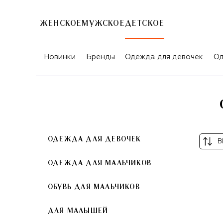
ЖЕНСКОЕ
МУЖСКОЕ
ДЕТСКОЕ
СИНИЕ СУМКИ ДЛЯ ДЕТЕЙ MOSCHIN
Новинки
Бренды
Одежда для девочек
Од
ОДЕЖДА ДЛЯ ДЕВОЧЕК
В
ОДЕЖДА ДЛЯ МАЛЬЧИКОВ
ОБУВЬ ДЛЯ МАЛЬЧИКОВ
ДЛЯ МАЛЫШЕЙ