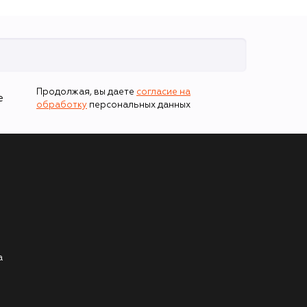
Продолжая, вы даете
согласие на
е
обработку
персональных данных
а