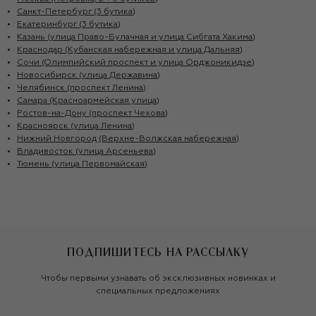
Санкт-Петербург (3 бутика)
Екатеринбург (3 бутика)
Казань (улица Право-Булачная и улица Сибгата Хакима)
Краснодар (Кубанская набережная и улица Дальняя)
Сочи (Олимпийский проспект и улица Орджоникидзе)
Новосибирск (улица Державина)
Челябинск (проспект Ленина)
Самара (Красноармейская улица)
Ростов-на-Дону (проспект Чехова)
Красноярск (улица Ленина)
Нижний Новгород (Верхне-Волжская набережная)
Владивосток (улица Арсеньева)
Тюмень (улица Первомайская)
ПОДПИШИТЕСЬ НА РАССЫЛКУ
Чтобы первыми узнавать об эксклюзивных новинках и
специальных предложениях