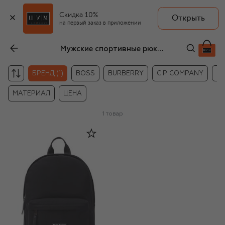
Скидка 10%
Открыть
на первый заказ в приложении
Мужские спортивные рюкзаки Palm Angels
БРЕНД (1)
BOSS
BURBERRY
C.P. COMPANY
D
МАТЕРИАЛ
ЦЕНА
1
товар