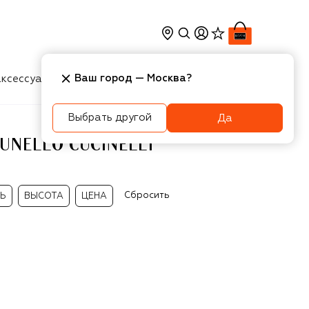
Ваш город —
Москва
?
ксессуары
Косметика
Интерьер
Новости
Выбрать другой
Да
NELLO CUCINELLI
Сбросить
ЛЬ
ВЫСОТА
ЦЕНА