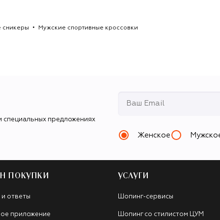
 сникеры
Мужские спортивные кроссовки
и специальных предложениях
Женское
Мужско
Н ПОКУПКИ
УСЛУГИ
 и ответы
Шопинг-сервисы
ое приложение
Шопинг со стилистом ЦУМ