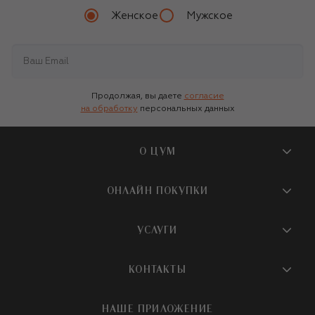
Женское
Мужское
Продолжая, вы даете
согласие
на обработку
персональных данных
О ЦУМ
О магазине
ОНЛАЙН ПОКУПКИ
Новости и события
Вопросы и ответы
УСЛУГИ
Бутики и ПВЗ ЦУМ
Мобильное приложение
Контакты
Шопинг-сервисы
КОНТАКТЫ
Доставка
Наша история
Шопинг со стилистом ЦУМ
Обмен и возврат
+7 495 933 73 00
Карьера
НАШЕ ПРИЛОЖЕНИЕ
Подарочная карта