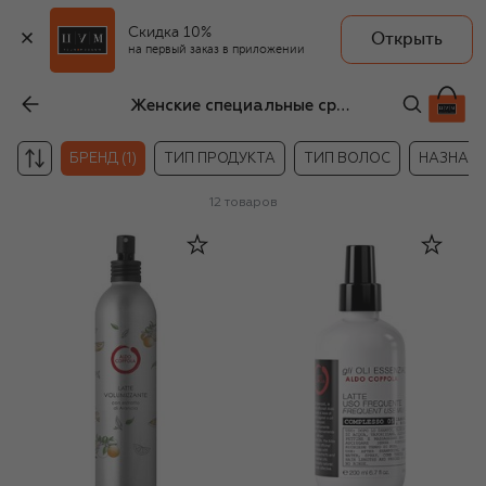
Скидка 10%
Открыть
на первый заказ в приложении
Женские специальные средства для волос Aldo Coppola
БРЕНД (1)
ТИП ПРОДУКТА
ТИП ВОЛОС
НАЗНАЧ
12
товаров