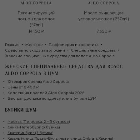
ALDO COPPOLA
ALDO COPPOLA
Регенерирующий
Масло очищающее
лосьон для волос
успокаивающее (250ml)
(50ml)
14 150 ₽
7 350 ₽
Главная
Женское
Парфюмерия и косметика
Средства по уходу за волосами
Специальные средства
Женские специальные средства для волос Aldo Coppola
ЖЕНСКИЕ СПЕЦИАЛЬНЫЕ СРЕДСТВА ДЛЯ ВОЛОС
ALDO COPPOLA
В ЦУМ
12
товаров
бренда
Aldo Coppola
Цены от
6 400 ₽
Коллекция моделей
Aldo Coppola
2026
Быстрая доставка по адресу или в бутики ЦУМ
БУТИКИ ЦУМ
Москва (Петровка, 2 + 5 бутиков)
Санкт-Петербург (3 бутика)
Екатеринбург (3 бутика)
Казань (улица Право-Булачная и улица Сибгата Хакима)