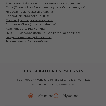
Краснодар (Кубанская набережная и улица Дальняя)
Сочи (Олимпийский проспект и улица Орджоникидзе)
Новосибирск (улица Державина)
Челябинск (проспект Ленина)
Самара (Красноармейская улица)
Ростов-на-Дону (проспект Чехова)
Красноярск (улица Ленина)
Нижний Новгород (Верхне-Волжская набережная)
Владивосток (улица Арсеньева)
Тюмень (улица Первомайская)
ПОДПИШИТЕСЬ НА РАССЫЛКУ
Чтобы первыми узнавать об эксклюзивных новинках и
специальных предложениях
Женское
Мужское