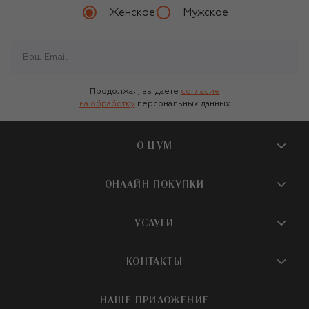
Женское
Мужское
Продолжая, вы даете
согласие
на обработку
персональных данных
О ЦУМ
О магазине
ОНЛАЙН ПОКУПКИ
Новости и события
Вопросы и ответы
УСЛУГИ
Бутики и ПВЗ ЦУМ
Мобильное приложение
Контакты
Шопинг-сервисы
КОНТАКТЫ
Доставка
Наша история
Шопинг со стилистом ЦУМ
Обмен и возврат
+7 495 933 73 00
Карьера
НАШЕ ПРИЛОЖЕНИЕ
Подарочная карта