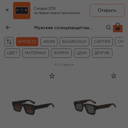
Скидка 10%
Открыть
на первый заказ в приложении
Мужские солнцезащитные очки Peter&May Walk
БРЕНД (1)
AKONI
BALENCIAGA
CARTIER
CHO
ЦВЕТ
МАТЕРИАЛ
ФОРМА
ЦЕНА
ДРУГИЕ
40
товаров