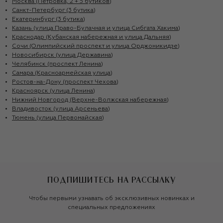
Москва (Петровка, 2 + 5 бутиков)
Санкт-Петербург (3 бутика)
Екатеринбург (3 бутика)
Казань (улица Право-Булачная и улица Сибгата Хакима)
Краснодар (Кубанская набережная и улица Дальняя)
Сочи (Олимпийский проспект и улица Орджоникидзе)
Новосибирск (улица Державина)
Челябинск (проспект Ленина)
Самара (Красноармейская улица)
Ростов-на-Дону (проспект Чехова)
Красноярск (улица Ленина)
Нижний Новгород (Верхне-Волжская набережная)
Владивосток (улица Арсеньева)
Тюмень (улица Первомайская)
ПОДПИШИТЕСЬ НА РАССЫЛКУ
Чтобы первыми узнавать об эксклюзивных новинках и
специальных предложениях