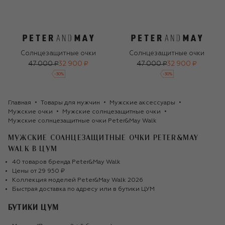
Солнцезащитные очки
Солнцезащитные очки
47 000 ₽
32 900 ₽
47 000 ₽
32 900 ₽
-
30
%
-
30
%
Главная
Товары для мужчин
Мужские аксессуары
Мужские очки
Мужские солнцезащитные очки
Мужские солнцезащитные очки Peter&May Walk
МУЖСКИЕ СОЛНЦЕЗАЩИТНЫЕ ОЧКИ PETER&MAY
WALK
В ЦУМ
40
товаров
бренда
Peter&May Walk
Цены от
29 950 ₽
Коллекция моделей
Peter&May Walk
2026
Быстрая доставка по адресу или в бутики ЦУМ
БУТИКИ ЦУМ