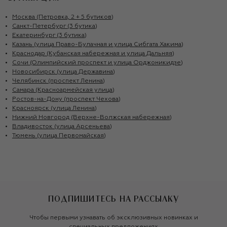
Москва (Петровка, 2 + 5 бутиков)
Санкт-Петербург (3 бутика)
Екатеринбург (3 бутика)
Казань (улица Право-Булачная и улица Сибгата Хакима)
Краснодар (Кубанская набережная и улица Дальняя)
Сочи (Олимпийский проспект и улица Орджоникидзе)
Новосибирск (улица Державина)
Челябинск (проспект Ленина)
Самара (Красноармейская улица)
Ростов-на-Дону (проспект Чехова)
Красноярск (улица Ленина)
Нижний Новгород (Верхне-Волжская набережная)
Владивосток (улица Арсеньева)
Тюмень (улица Первомайская)
ПОДПИШИТЕСЬ НА РАССЫЛКУ
Чтобы первыми узнавать об эксклюзивных новинках и