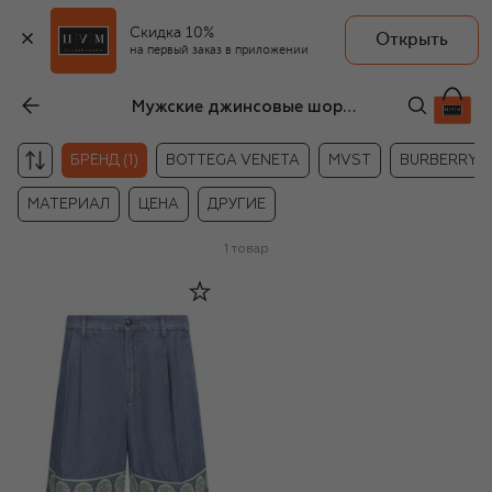
Скидка 10%
Открыть
на первый заказ в приложении
Мужские джинсовые шорты Valentino
БРЕНД (1)
BOTTEGA VENETA
MVST
BURBERRY
МАТЕРИАЛ
ЦЕНА
ДРУГИЕ
1
товар