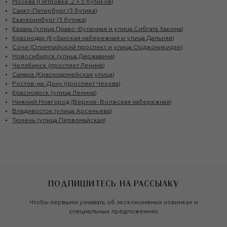
Москва (Петровка, 2 + 5 бутиков)
Санкт-Петербург (3 бутика)
Екатеринбург (3 бутика)
Казань (улица Право-Булачная и улица Сибгата Хакима)
Краснодар (Кубанская набережная и улица Дальняя)
Сочи (Олимпийский проспект и улица Орджоникидзе)
Новосибирск (улица Державина)
Челябинск (проспект Ленина)
Самара (Красноармейская улица)
Ростов-на-Дону (проспект Чехова)
Красноярск (улица Ленина)
Нижний Новгород (Верхне-Волжская набережная)
Владивосток (улица Арсеньева)
Тюмень (улица Первомайская)
ПОДПИШИТЕСЬ НА РАССЫЛКУ
Чтобы первыми узнавать об эксклюзивных новинках и
специальных предложениях