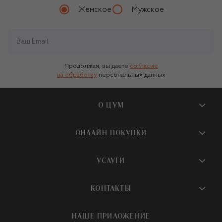
Женское
Мужское
Продолжая, вы даете
согласие
на обработку
персональных данных
О ЦУМ
О магазине
ОНЛАЙН ПОКУПКИ
Новости и события
Вопросы и ответы
УСЛУГИ
Бутики и ПВЗ ЦУМ
Мобильное приложение
Контакты
Шопинг-сервисы
КОНТАКТЫ
Доставка
Наша история
Шопинг со стилистом ЦУМ
Обмен и возврат
+7 495 933 73 00
Карьера
НАШЕ ПРИЛОЖЕНИЕ
Подарочная карта