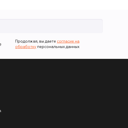
Продолжая, вы даете
согласие на
е
обработку
персональных данных
а