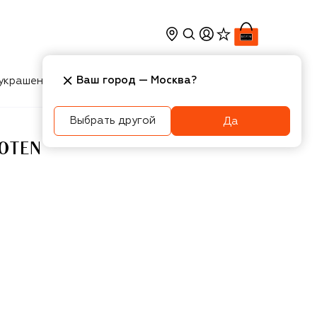
Ваш город —
Москва
?
украшения
Косметика
Интерьер
Новости
Выбрать другой
Да
OTEN