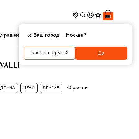
Ваш город —
Москва
?
украшения
Косметика
Интерьер
Новости
Выбрать другой
Да
VALLI
Сбросить
ДЛИНА
ЦЕНА
ДРУГИЕ