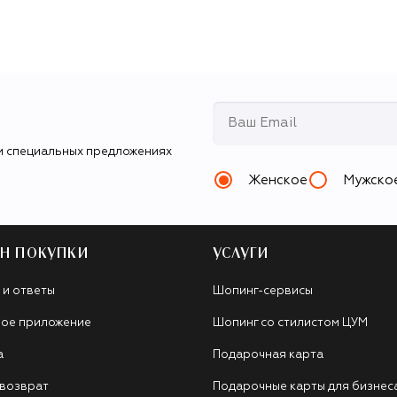
и специальных предложениях
Женское
Мужско
Н ПОКУПКИ
УСЛУГИ
 и ответы
Шопинг-сервисы
ое приложение
Шопинг со стилистом ЦУМ
а
Подарочная карта
 возврат
Подарочные карты для бизнес