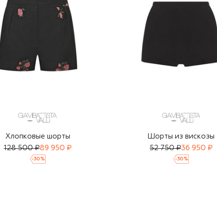
Хлопковые шорты
Шорты из вискозы
128 500 ₽
89 950 ₽
52 750 ₽
36 950 ₽
-
30
%
-
30
%