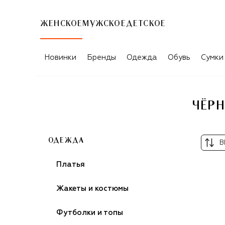
ЖЕНСКОЕ
МУЖСКОЕ
ДЕТСКОЕ
ЧЁРНЫЕ ЖЕНСКИЕ ШОРТЫ GIAMBATTI
Новинки
Бренды
Одежда
Обувь
Сумки
ЧЁРН
ОДЕЖДА
В
Платья
Жакеты и костюмы
Футболки и топы