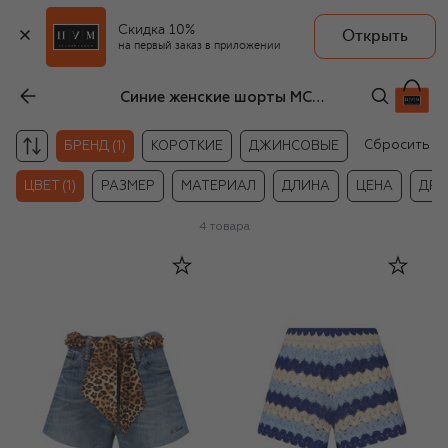
Скидка 10%
Открыть
на первый заказ в приложении
Синие женские шорты MC2 Saint Barth
Сбросить
БРЕНД (1)
КОРОТКИЕ
ДЖИНСОВЫЕ
ЦВЕТ (1)
РАЗМЕР
МАТЕРИАЛ
ДЛИНА
ЦЕНА
ДРУ
4
товара