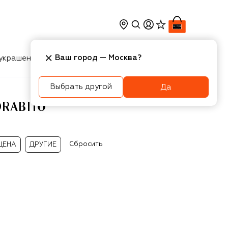
Ваш город —
Москва
?
украшения
Косметика
Интерьер
Новости
Выбрать другой
Да
ORABITO
Сбросить
ЦЕНА
ДРУГИЕ