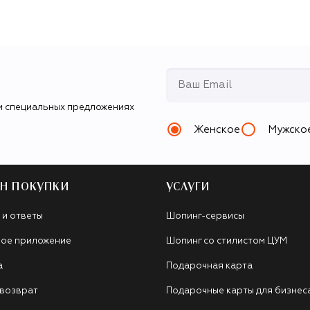
и специальных предложениях
Женское
Мужско
Н ПОКУПКИ
УСЛУГИ
 и ответы
Шопинг-сервисы
ое приложение
Шопинг со стилистом ЦУМ
а
Подарочная карта
 возврат
Подарочные карты для бизнес