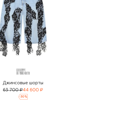
Джинсовые шорты
63 700 ₽
44 600 ₽
-
30
%