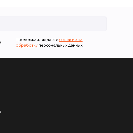
Продолжая, вы даете
согласие на
е
обработку
персональных данных
а