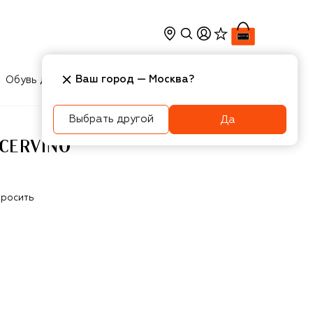
Ваш город —
Москва
?
Обувь для мальчиков
Игрушки
Аксесcуары
Выбрать другой
Да
CERVINO
росить