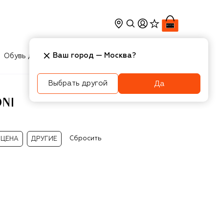
Ваш город —
Москва
?
Обувь для мальчиков
Игрушки
Аксесcуары
Выбрать другой
Да
NI
Сбросить
ЦЕНА
ДРУГИЕ