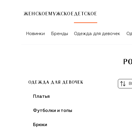
ЖЕНСКОЕ
МУЖСКОЕ
ДЕТСКОЕ
РОЗОВЫЕ ШОРТЫ ДЛЯ ДЕВОЧЕК MIS
Новинки
Бренды
Одежда для девочек
Од
Р
ОДЕЖДА ДЛЯ ДЕВОЧЕК
В
Платья
Футболки и топы
Брюки