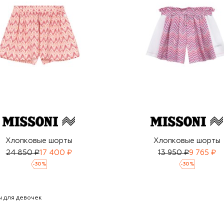
Хлопковые шорты
Хлопковые шорты
24 850 ₽
17 400 ₽
13 950 ₽
9 765 ₽
-
30
%
-
30
%
 для девочек