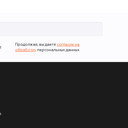
Продолжая, вы даете
согласие на
е
обработку
персональных данных
а