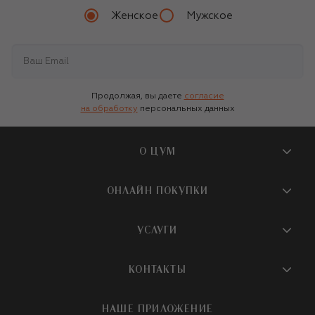
Женское
Мужское
Продолжая, вы даете
согласие
на обработку
персональных данных
О ЦУМ
О магазине
ОНЛАЙН ПОКУПКИ
Новости и события
Вопросы и ответы
УСЛУГИ
Бутики и ПВЗ ЦУМ
Мобильное приложение
Контакты
Шопинг-сервисы
КОНТАКТЫ
Доставка
Наша история
Шопинг со стилистом ЦУМ
Обмен и возврат
+7 495 933 73 00
Карьера
НАШЕ ПРИЛОЖЕНИЕ
Подарочная карта