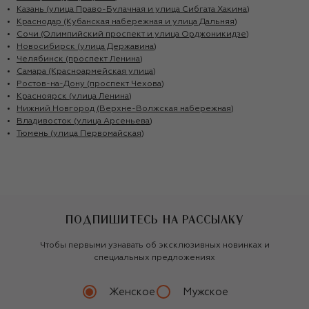
Казань (улица Право-Булачная и улица Сибгата Хакима)
Краснодар (Кубанская набережная и улица Дальняя)
Сочи (Олимпийский проспект и улица Орджоникидзе)
Новосибирск (улица Державина)
Челябинск (проспект Ленина)
Самара (Красноармейская улица)
Ростов-на-Дону (проспект Чехова)
Красноярск (улица Ленина)
Нижний Новгород (Верхне-Волжская набережная)
Владивосток (улица Арсеньева)
Тюмень (улица Первомайская)
ПОДПИШИТЕСЬ НА РАССЫЛКУ
Чтобы первыми узнавать об эксклюзивных новинках и
специальных предложениях
Женское
Мужское