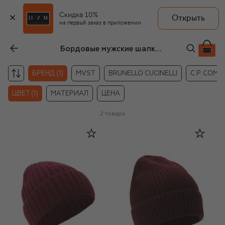
Скидка 10%
Открыть
на первый заказ в приложении
Бордовые мужские шапки Daniele Fiesoli
БРЕНД (1)
MVST
BRUNELLO CUCINELLI
C.P. COM
ЦВЕТ (1)
МАТЕРИАЛ
ЦЕНА
2
товара