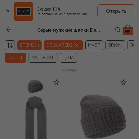
Скидка 10%
Открыть
на первый заказ в приложении
Серые мужские шапки Dsquared2
БРЕНД (1)
DSQUARED2
MVST
BRIONI
BO
ЦВЕТ (1)
МАТЕРИАЛ
ЦЕНА
3
товара