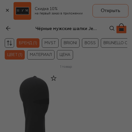
Скидка 10%
Открыть
на первый заказ в приложении
Чёрные мужские шапки Jet Set
БРЕНД (1)
MVST
BRIONI
BOSS
BRUNELLO CUC
ЦВЕТ (1)
МАТЕРИАЛ
ЦЕНА
1
товар