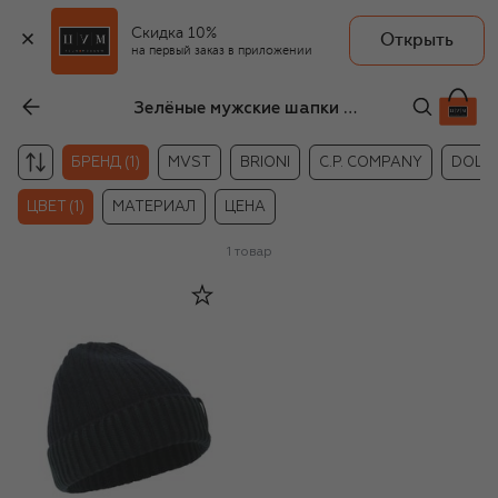
Скидка 10%
Открыть
на первый заказ в приложении
Зелёные мужские шапки Sease
БРЕНД (1)
MVST
BRIONI
C.P. COMPANY
DOLC
ЦВЕТ (1)
МАТЕРИАЛ
ЦЕНА
1
товар