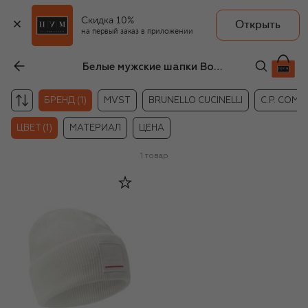
Скидка 10%
Открыть
на первый заказ в приложении
Белые мужские шапки Bogner Fire+Ice
БРЕНД (1)
MVST
BRUNELLO CUCINELLI
C.P. COM
ЦВЕТ (1)
МАТЕРИАЛ
ЦЕНА
1
товар