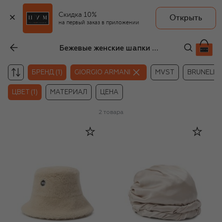
Скидка 10%
Открыть
на первый заказ в приложении
Бежевые женские шапки Giorgio Armani
БРЕНД (1)
GIORGIO ARMANI
MVST
BRUNELLO 
ЦВЕТ (1)
МАТЕРИАЛ
ЦЕНА
2
товара