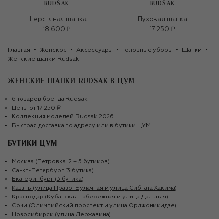
RUDSAK
RUDSAK
Шерстяная шапка
Пуховая шапка
18 600 ₽
17 250 ₽
Главная
Женское
Аксессуары
Головные уборы
Шапки
Женские шапки Rudsak
ЖЕНСКИЕ ШАПКИ RUDSAK
В ЦУМ
6
товаров
бренда
Rudsak
Цены от
17 250 ₽
Коллекция моделей
Rudsak
2026
Быстрая доставка по адресу или в бутики ЦУМ
БУТИКИ ЦУМ
Москва (Петровка, 2 + 5 бутиков)
Санкт-Петербург (3 бутика)
Екатеринбург (3 бутика)
Казань (улица Право-Булачная и улица Сибгата Хакима)
Краснодар (Кубанская набережная и улица Дальняя)
Сочи (Олимпийский проспект и улица Орджоникидзе)
Новосибирск (улица Державина)