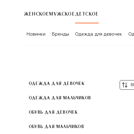
ЖЕНСКОЕ
МУЖСКОЕ
ДЕТСКОЕ
ОРАНЖЕВЫЕ ШАПКИ ДЛЯ ДЕТЕЙ
Новинки
Бренды
Одежда для девочек
Од
ОДЕЖДА ДЛЯ ДЕВОЧЕК
В
ОДЕЖДА ДЛЯ МАЛЬЧИКОВ
ОБУВЬ ДЛЯ ДЕВОЧЕК
ОБУВЬ ДЛЯ МАЛЬЧИКОВ