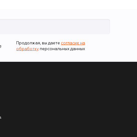
Продолжая, вы даете
согласие на
е
обработку
персональных данных
а