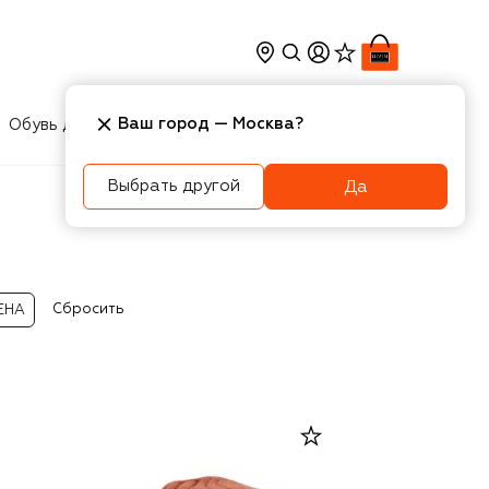
Ваш город —
Москва
?
Обувь для мальчиков
Игрушки
Аксесcуары
Выбрать другой
Да
Сбросить
ЕНА