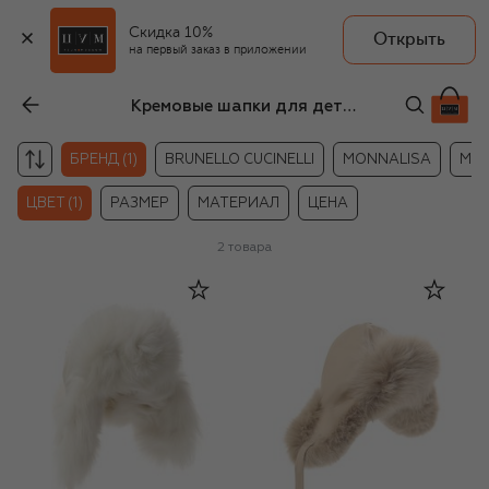
Скидка 10%
Открыть
на первый заказ в приложении
Кремовые шапки для детей Yves Salomon Enfant
БРЕНД (1)
BRUNELLO CUCINELLI
MONNALISA
MSG
ЦВЕТ (1)
РАЗМЕР
МАТЕРИАЛ
ЦЕНА
2
товара