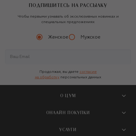
ПОДПИШИТЕСЬ НА РАССЫЛКУ
Чтобы первыми узнавать об эксклюзивных новинках и
специальных предложениях
Женское
Мужское
Продолжая, вы даете
согласие
на обработку
персональных данных
О ЦУМ
О магазине
ОНЛАЙН ПОКУПКИ
Новости и события
Вопросы и ответы
УСЛУГИ
Бутики и ПВЗ ЦУМ