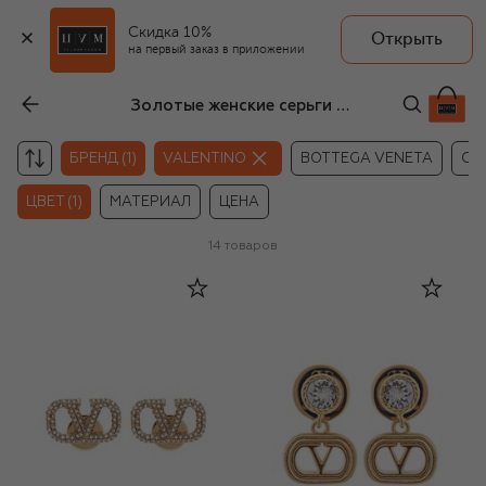
Скидка 10%
Открыть
на первый заказ в приложении
Золотые женские серьги Valentino
БРЕНД (1)
VALENTINO
BOTTEGA VENETA
CH
ЦВЕТ (1)
МАТЕРИАЛ
ЦЕНА
14
товаров