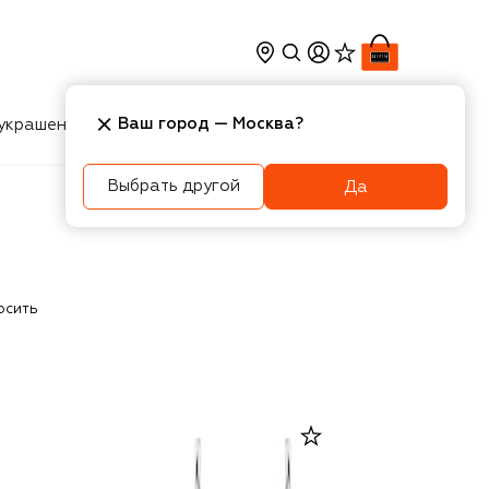
Ваш город —
Москва
?
украшения
Косметика
Интерьер
Новости
Выбрать другой
Да
осить