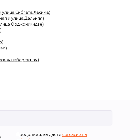
и улица Сибгата Хакима)
ая и улица Дальняя)
улица Орджоникидзе)
)
а)
ва)
жская набережная)
)
Продолжая, вы даете
согласие на
е