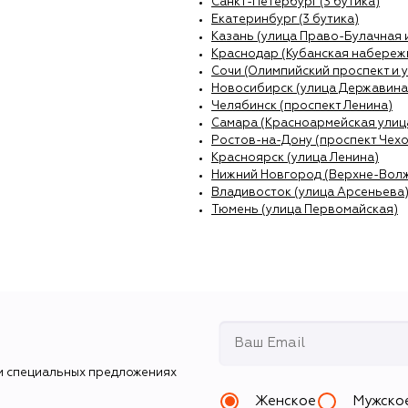
Санкт-Петербург (3 бутика)
Екатеринбург (3 бутика)
Казань (улица Право-Булачная 
Краснодар (Кубанская набережн
Сочи (Олимпийский проспект и 
Новосибирск (улица Державина
Челябинск (проспект Ленина)
Самара (Красноармейская улиц
Ростов-на-Дону (проспект Чехо
Красноярск (улица Ленина)
Нижний Новгород (Верхне-Вол
Владивосток (улица Арсеньева
Тюмень (улица Первомайская)
и специальных предложениях
Женское
Мужско