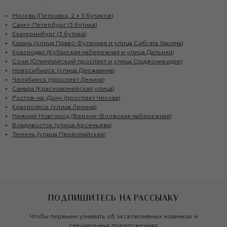
Москва (Петровка, 2 + 5 бутиков)
Санкт-Петербург (3 бутика)
Екатеринбург (3 бутика)
Казань (улица Право-Булачная и улица Сибгата Хакима)
Краснодар (Кубанская набережная и улица Дальняя)
Сочи (Олимпийский проспект и улица Орджоникидзе)
Новосибирск (улица Державина)
Челябинск (проспект Ленина)
Самара (Красноармейская улица)
Ростов-на-Дону (проспект Чехова)
Красноярск (улица Ленина)
Нижний Новгород (Верхне-Волжская набережная)
Владивосток (улица Арсеньева)
Тюмень (улица Первомайская)
ПОДПИШИТЕСЬ НА РАССЫЛКУ
Чтобы первыми узнавать об эксклюзивных новинках и
специальных предложениях