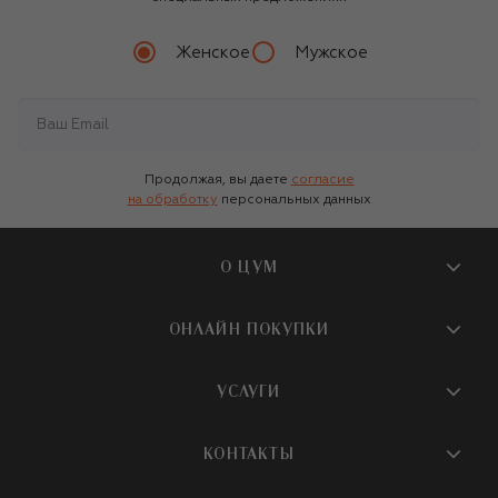
Женское
Мужское
Продолжая, вы даете
согласие
на обработку
персональных данных
О ЦУМ
О магазине
ОНЛАЙН ПОКУПКИ
Новости и события
Вопросы и ответы
УСЛУГИ
Бутики и ПВЗ ЦУМ
Мобильное приложение
Контакты
Шопинг-сервисы
КОНТАКТЫ
Доставка
Наша история
Шопинг со стилистом ЦУМ
Обмен и возврат