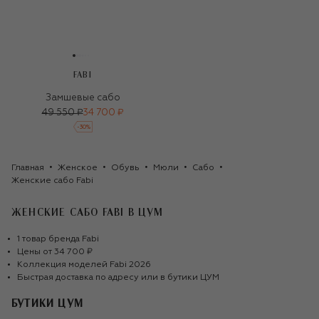
FABI
Замшевые сабо
49 550 ₽
34 700 ₽
-
30
%
Главная
Женское
Обувь
Мюли
Сабо
Женские сабо Fabi
ЖЕНСКИЕ САБО FABI
В ЦУМ
1
товар
бренда
Fabi
Цены от
34 700 ₽
Коллекция моделей
Fabi
2026
Быстрая доставка по адресу или в бутики ЦУМ
БУТИКИ ЦУМ