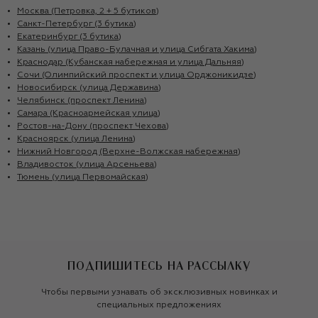
Москва (Петровка, 2 + 5 бутиков)
Санкт-Петербург (3 бутика)
Екатеринбург (3 бутика)
Казань (улица Право-Булачная и улица Сибгата Хакима)
Краснодар (Кубанская набережная и улица Дальняя)
Сочи (Олимпийский проспект и улица Орджоникидзе)
Новосибирск (улица Державина)
Челябинск (проспект Ленина)
Самара (Красноармейская улица)
Ростов-на-Дону (проспект Чехова)
Красноярск (улица Ленина)
Нижний Новгород (Верхне-Волжская набережная)
Владивосток (улица Арсеньева)
Тюмень (улица Первомайская)
ПОДПИШИТЕСЬ НА РАССЫЛКУ
Чтобы первыми узнавать об эксклюзивных новинках и
специальных предложениях