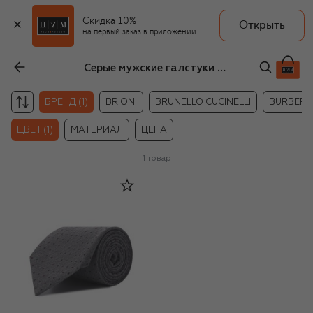
Скидка 10%
Открыть
на первый заказ в приложении
Серые мужские галстуки с принтом Van Laack
БРЕНД (1)
BRIONI
BRUNELLO CUCINELLI
BURBERR
ЦВЕТ (1)
МАТЕРИАЛ
ЦЕНА
1
товар