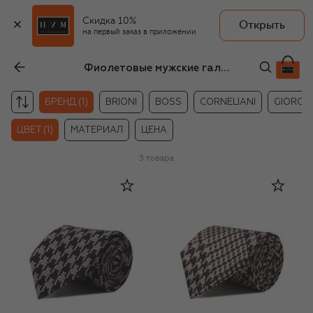
Скидка 10%
Открыть
на первый заказ в приложении
Фиолетовые мужские галстуки с принтом Tom Ford
БРЕНД (1)
BRIONI
BOSS
CORNELIANI
GIORGI
ЦВЕТ (1)
МАТЕРИАЛ
ЦЕНА
3
товара