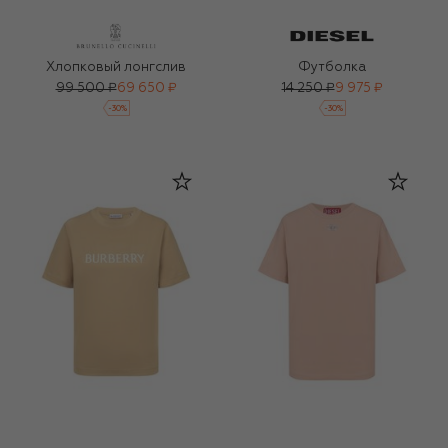
Хлопковый лонгслив
Футболка
99 500 ₽
69 650 ₽
14 250 ₽
9 975 ₽
-
30
%
-
30
%