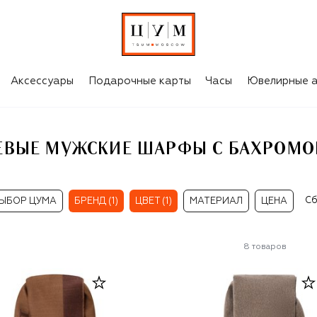
КОРИЧНЕВЫЕ МУЖСКИЕ ШАРФЫ С БАХРОМОЙ CANALI
Аксессуары
Подарочные карты
Часы
Ювелирные а
ЕВЫЕ МУЖСКИЕ ШАРФЫ С БАХРОМОЙ
Сб
ЫБОР ЦУМА
БРЕНД (1)
ЦВЕТ (1)
МАТЕРИАЛ
ЦЕНА
8
товаров