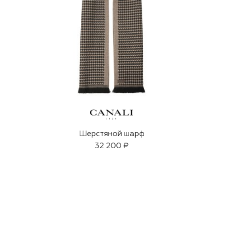
ф
Шерстяной шарф
32 200 ₽