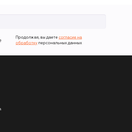
Продолжая, вы даете
согласие на
е
обработку
персональных данных
а