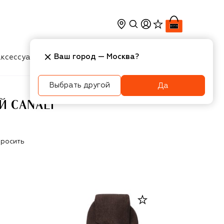
Ваш город —
Москва
?
ксессуары
Косметика
Интерьер
Новости
Выбрать другой
Да
 CANALI
росить