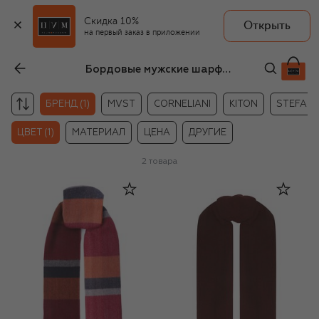
Скидка 10%
Открыть
на первый заказ в приложении
Бордовые мужские шарфы с бахромой Andrea Campagna
БРЕНД (1)
MVST
CORNELIANI
KITON
STEFANO
ЦВЕТ (1)
МАТЕРИАЛ
ЦЕНА
ДРУГИЕ
2
товара