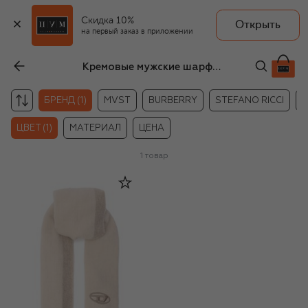
Скидка 10%
Открыть
на первый заказ в приложении
Кремовые мужские шарфы с бахромой Diesel
БРЕНД (1)
MVST
BURBERRY
STEFANO RICCI
Z
ЦВЕТ (1)
МАТЕРИАЛ
ЦЕНА
1
товар