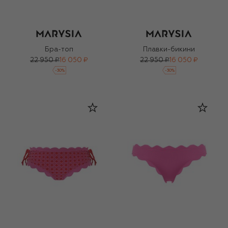
Бра-топ
Плавки-бикини
22 950 ₽
16 050 ₽
22 950 ₽
16 050 ₽
-
30
%
-
30
%