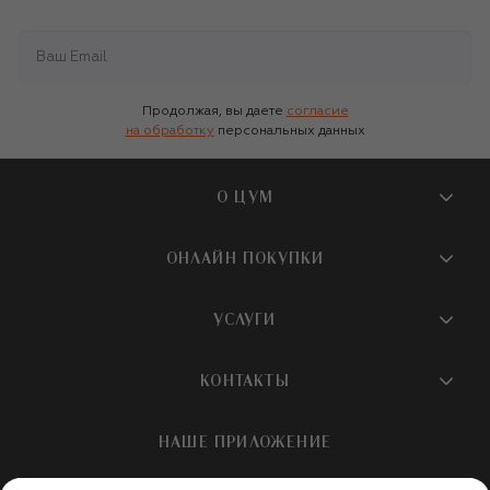
Продолжая, вы даете
согласие
на обработку
персональных данных
О ЦУМ
О магазине
ОНЛАЙН ПОКУПКИ
Новости и события
Вопросы и ответы
УСЛУГИ
Бутики и ПВЗ ЦУМ
Мобильное приложение
Контакты
Шопинг-сервисы
КОНТАКТЫ
Доставка
Наша история
Шопинг со стилистом ЦУМ
Обмен и возврат
+7 495 933 73 00
Карьера
НАШЕ ПРИЛОЖЕНИЕ
Подарочная карта
Условия продажи
hotline@tsum.ru
ЦУМ медиа
Подарочные карты для бизнеса