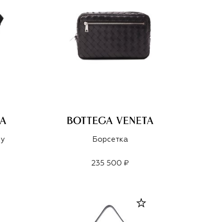
ay
Борсетка
235 500 ₽