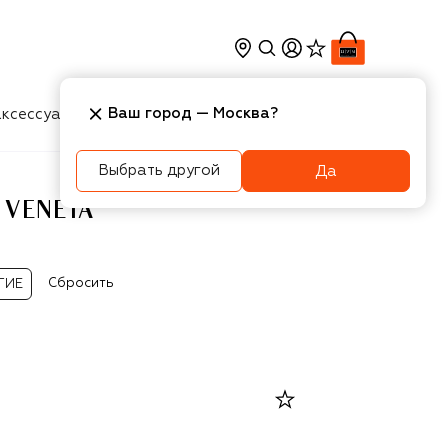
Ваш город —
Москва
?
ксессуары
Косметика
Интерьер
Новости
Выбрать другой
Да
 VENETA
Сбросить
ГИЕ