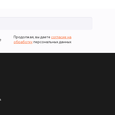
Продолжая, вы даете
согласие на
е
обработку
персональных данных
а