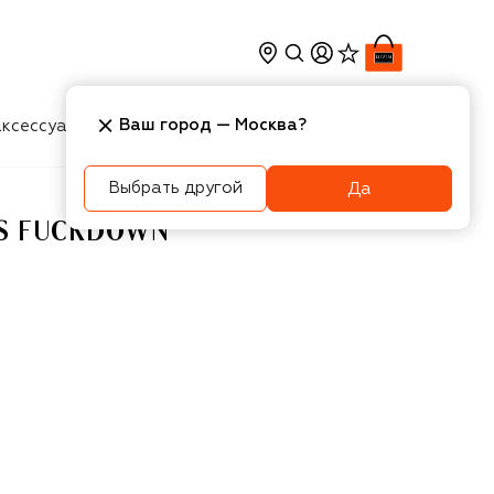
Ваш город —
Москва
?
ксессуары
Косметика
Интерьер
Новости
Выбрать другой
Да
S FUCKDOWN