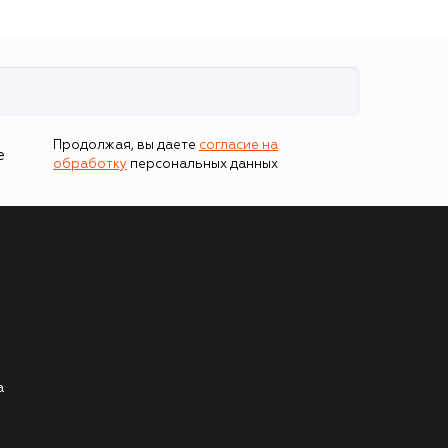
Продолжая, вы даете
согласие на
е
обработку
персональных данных
а