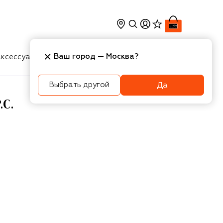
Ваш город —
Москва
?
ксессуары
Косметика
Интерьер
Новости
Выбрать другой
Да
C.