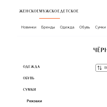
ЖЕНСКОЕ
МУЖСКОЕ
ДЕТСКОЕ
ЧЁРНЫЕ МУЖСКИЕ ПОРТФЕЛИ SAINT
Новинки
Бренды
Одежда
Обувь
Сумки
ЧЁР
ОДЕЖДА
В
ОБУВЬ
СУМКИ
Рюкзаки