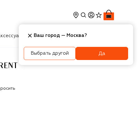
Ваш город —
Москва
?
ксессуары
Косметика
Интерьер
Новости
Выбрать другой
Да
RENT
росить