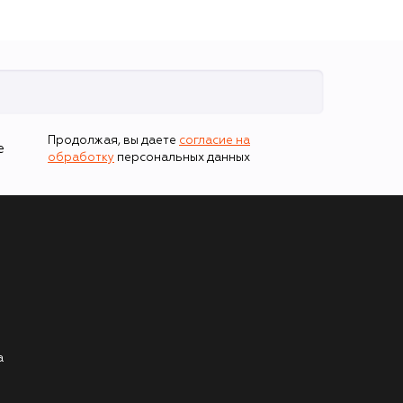
Продолжая, вы даете
согласие на
е
обработку
персональных данных
а