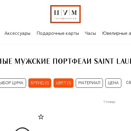
 LAURENT
Аксессуары
Подарочные карты
Часы
Ювелирные а
НЫЕ МУЖСКИЕ ПОРТФЕЛИ SAINT LAU
Сб
ЫБОР ЦУМА
БРЕНД (1)
ЦВЕТ (1)
МАТЕРИАЛ
ЦЕНА
1
товар