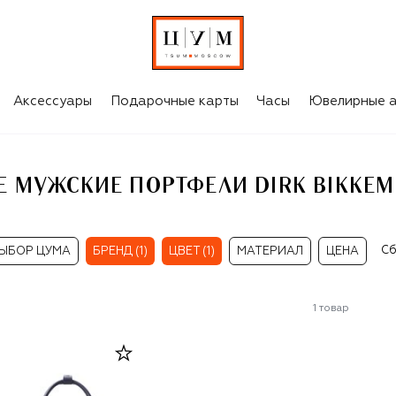
IKKEMBERGS
Аксессуары
Подарочные карты
Часы
Ювелирные а
Е МУЖСКИЕ ПОРТФЕЛИ DIRK BIKKEM
Сб
ЫБОР ЦУМА
БРЕНД (1)
ЦВЕТ (1)
МАТЕРИАЛ
ЦЕНА
1
товар