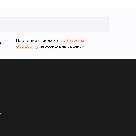
Продолжая, вы даете
согласие на
е
обработку
персональных данных
а