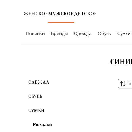
ЖЕНСКОЕ
МУЖСКОЕ
ДЕТСКОЕ
СИНИЕ МУЖСКИЕ ПОРТФЕЛИ DIRK B
Новинки
Бренды
Одежда
Обувь
Сумки
СИНИ
ОДЕЖДА
В
ОБУВЬ
СУМКИ
Рюкзаки