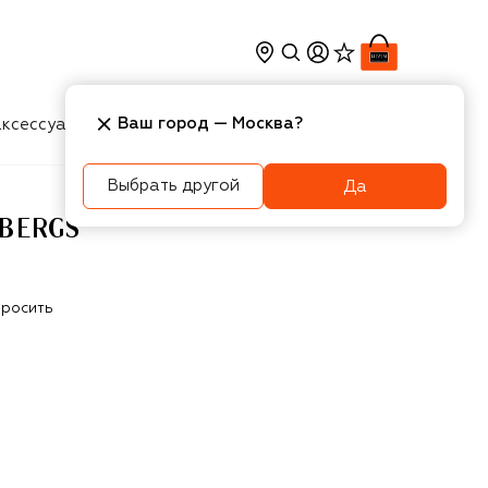
Ваш город —
Москва
?
ксессуары
Косметика
Интерьер
Новости
Выбрать другой
Да
BERGS
росить