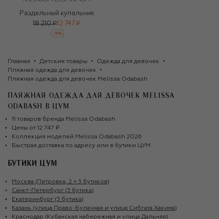
Раздельный купальник
18 210 ₽
12 747 ₽
-
30
%
Главная
Детские товары
Одежда для девочек
Пляжная одежда для девочек
Пляжная одежда для девочек Melissa Odabash
ПЛЯЖНАЯ ОДЕЖДА ДЛЯ ДЕВОЧЕК MELISSA
ODABASH
В ЦУМ
11
товаров
бренда
Melissa Odabash
Цены от
12 747 ₽
Коллекция моделей
Melissa Odabash
2026
Быстрая доставка по адресу или в бутики ЦУМ
БУТИКИ ЦУМ
Москва (Петровка, 2 + 5 бутиков)
Санкт-Петербург (3 бутика)
Екатеринбург (3 бутика)
Казань (улица Право-Булачная и улица Сибгата Хакима)
Краснодар (Кубанская набережная и улица Дальняя)