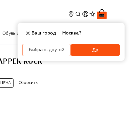
Ваш город —
Москва
?
Обувь для мальчиков
Игрушки
Аксесcуары
Выбрать другой
Да
APPER ROCK
Сбросить
ЦЕНА