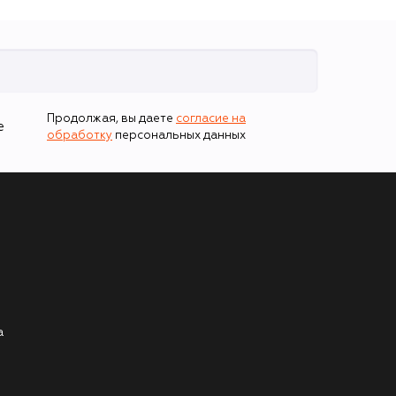
Продолжая, вы даете
согласие на
е
обработку
персональных данных
а