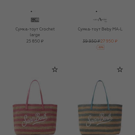
Сумка-тоут Crochet
Сумка-тоут Beby MA-L
large
25 850 ₽
39 950 ₽
27 950 ₽
-
30
%