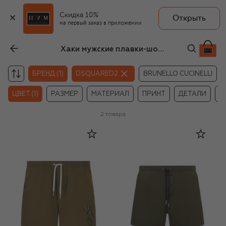
Скидка 10%
Открыть
на первый заказ в приложении
Хаки мужские плавки-шорты Dsquared2
БРЕНД (1)
DSQUARED2
BRUNELLO CUCINELLI
ЦВЕТ (1)
РАЗМЕР
МАТЕРИАЛ
ПРИНТ
ДЕТАЛИ
Ц
2
товара