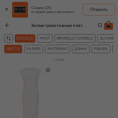
Скидка 10%
Открыть
на первый заказ в приложении
Белые трикотажные платья Loulou de Saison
БРЕНД (1)
MVST
BRUNELLO CUCINELLI
JIL SANDE
ЦВЕТ (1)
РАЗМЕР
МАТЕРИАЛ
ДЛИНА
РУКАВА
Ц
1
товар