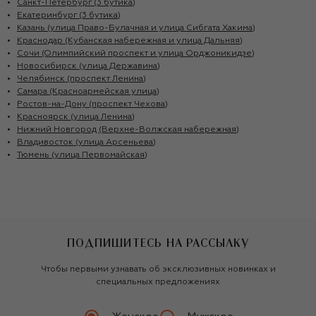
Санкт-Петербург (3 бутика)
Екатеринбург (3 бутика)
Казань (улица Право-Булачная и улица Сибгата Хакима)
Краснодар (Кубанская набережная и улица Дальняя)
Сочи (Олимпийский проспект и улица Орджоникидзе)
Новосибирск (улица Державина)
Челябинск (проспект Ленина)
Самара (Красноармейская улица)
Ростов-на-Дону (проспект Чехова)
Красноярск (улица Ленина)
Нижний Новгород (Верхне-Волжская набережная)
Владивосток (улица Арсеньева)
Тюмень (улица Первомайская)
ПОДПИШИТЕСЬ НА РАССЫЛКУ
Чтобы первыми узнавать об эксклюзивных новинках и
специальных предложениях